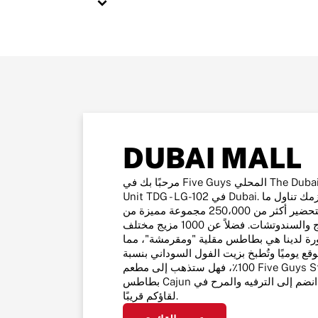
DUBAI MALL
مرحبًا بك في Five Guys المحلي The Dubai Mall, Financial Center Rd.,
Unit TDG - LG-102 في Dubai. إنها وجبتك الخاصة، لذا نعتقد أنه يلزمك تناول ما
تشتهيه بالضبط. لهذا السبب، قمنا بتحضير أكثر من 250،000 مجموعة مميزة من
أفضل منتجات البرغر والهوت دوج والسندوتشات. فضلاً عن 1000 مزيج مختلف
ة لدينا هي بطاطس مقلية "ومقرمشة"، مما
موقع يوميًا وتُطبخ بزيت الفول السوداني بنسبة
100٪، فهل ستذهب إلى مطعم Five Guys Style أم ستضيف بهارات حارة إلى
بطاطس Cajun الخاصة بنا؟ انضم إلى الترفيه والمرح في Five Guys، ويسرنا
لقاؤكم قريبًا.