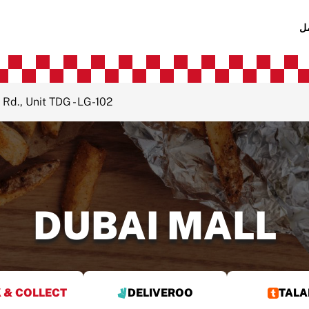
ع
 Rd., Unit TDG - LG-102
DUBAI MALL
 & COLLECT
DELIVEROO
TALA