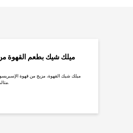
ميلك شيك القهوة، مزيج من قهوة الإسبريسو ال
مثالي لإضفاء نكهة مميزة على استراحتك.