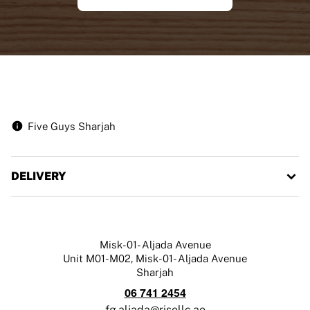
Five Guys Sharjah
DELIVERY
Misk-01- Aljada Avenue
Unit M01-M02, Misk-01- Aljada Avenue
Sharjah
06 741 2454
fg.aljada@risellc.ae